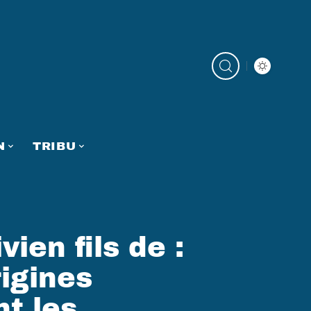
N
TRIBU
vien fils de :
igines
nt les